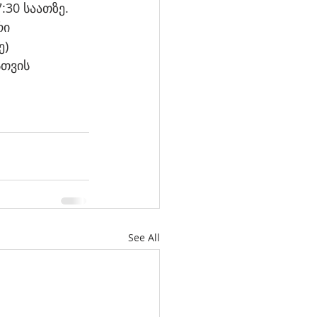
:30 საათზე.
ი 
ე)
თვის 
See All