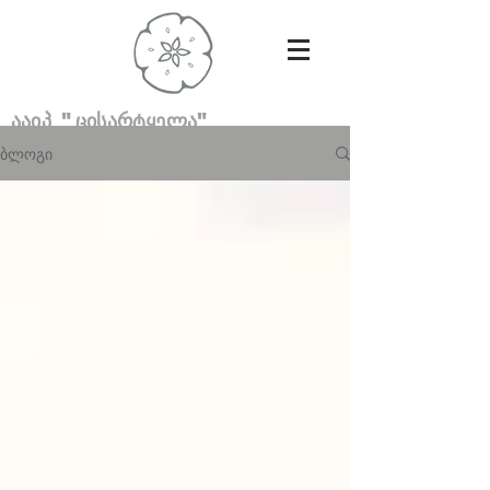
ააიპ "ცისარტყელა"
ბლოგი