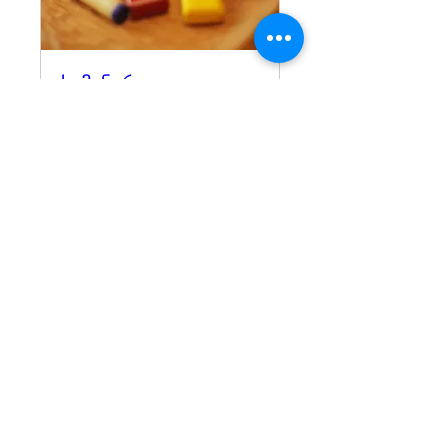
სემინარი
Fri 25 May
More info
Details
Kindergarten Registration Form
© 2018 Saguramo Nature
School